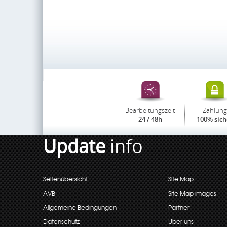
Bearbeitungszeit
Zahlung
24 / 48h
100% sich
Update
info
Seitenübersicht
Site Map
AVB
Site Map images
Allgemeine Bedingungen
Partner
Datenschutz
Über uns