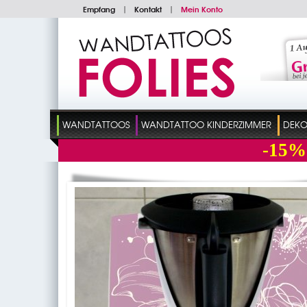
Empfang
|
Kontakt
|
Mein Konto
WANDTATTOOS
WANDTATTOO KINDERZIMMER
DEKO
-15%