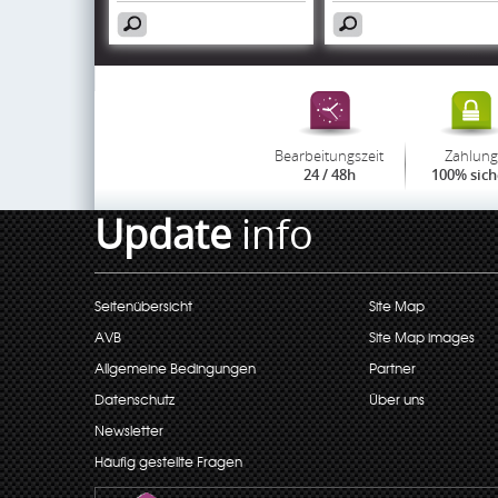
Bearbeitungszeit
Zahlung
24 / 48h
100% sich
Update
info
Seitenübersicht
Site Map
AVB
Site Map images
Allgemeine Bedingungen
Partner
Datenschutz
Über uns
Newsletter
Häufig gestellte Fragen