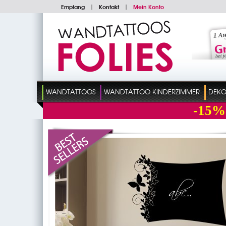
Empfang
|
Kontakt
|
Mein Konto
WANDTATTOOS
WANDTATTOO KINDERZIMMER
DEKO
-15%