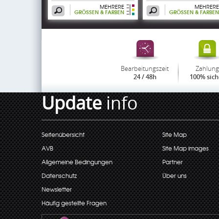
MEHRERE
MEHRERE
GRÖSSEN & FARBEN
GRÖSSEN & FARBEN
Bearbeitungszeit
Zahlung
24 / 48h
100% sich
Update
info
Seitenübersicht
Site Map
AVB
Site Map images
Allgemeine Bedingungen
Partner
Datenschutz
Über uns
Newsletter
Häufig gestellte Fragen