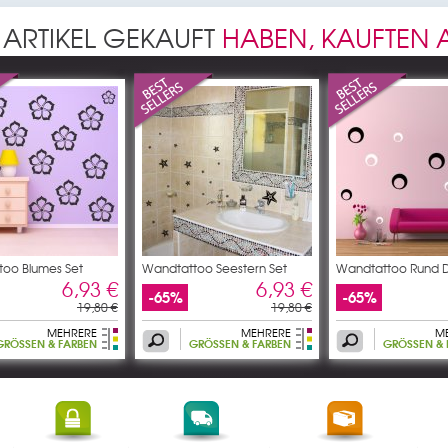
 ARTIKEL GEKAUFT
HABEN, KAUFTEN
oo Blumes Set
Wandtattoo Seestern Set
Wandtattoo Rund D
6,93 €
6,93 €
-65%
-65%
19,80 €
19,80 €
MEHRERE
MEHRERE
M
GRÖSSEN & FARBEN
GRÖSSEN & FARBEN
GRÖSSEN & F