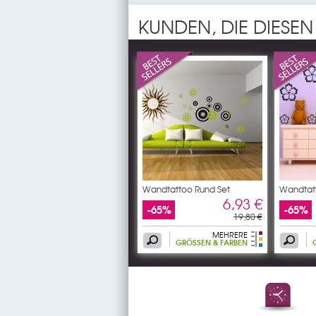
KUNDEN, DIE DIESEN
Wandtattoo Rund Set
Wandtatt
6,93 €
-65%
-65%
19,80 €
MEHRERE
GRÖSSEN & FARBEN