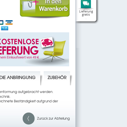
Lieferung
gratis
.
R DIE ANBRINGUNG
ZUBEHÖR
asenformung aufgebracht werden.
echnik.
ichnete Beständigkeit aufgrund der
.
Zurück zur Abteilung