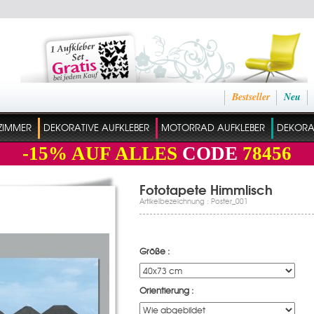
Bestseller
Neu
ZIMMER
DEKORATIVE AUFKLEBER
MOTORRAD AUFKLEBER
DEKORAT
-15%
AUF ALLES
CODE
78456
Fototapete Himmlisch
Artikelbezeichnung : Poster_001
Größe :
Orientierung :