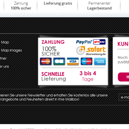
Zahlung
Permanenter
Lieferung gratis
.
100% sicher
Lagerbestand
e Map
e Map images
tner
r uns
eren Sie unsere Newsletter und erhalten Sie kostenlos alle unsere
angebote und Neuheiten direkt in Ihre Mailbox!