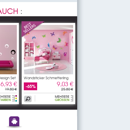
 AUCH
:
esign Set
Wandsticker Schmetterling
Set
6,93 €
9,03 €
-65%
19,80 €
25,80 €
EHRERE
MEHRERE
ARBEN
GRÖSSEN