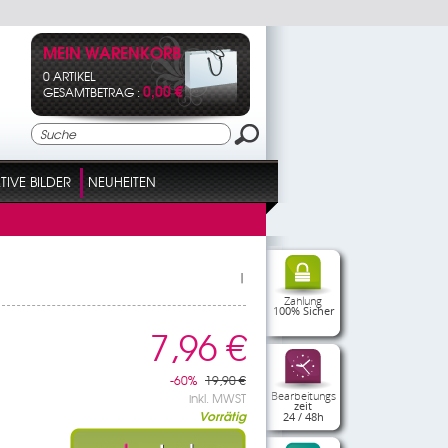
MEIN WARENKORB
0 ARTIKEL
0,00 €
GESAMTBETRAG :
IVE BILDER
NEUHEITEN
|
Zahlung
100% Sicher
7,96 €
-60%
19,90 €
Bearbeitungs
inkl. MWST
zeit
Vorrätig
24 / 48h