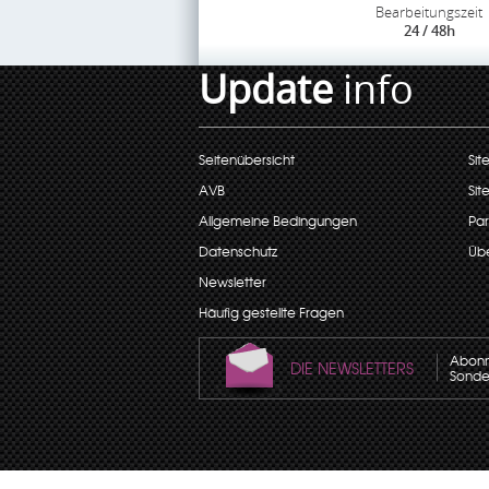
Bearbeitungszeit
24 / 48h
Update
info
Seitenübersicht
Sit
AVB
Sit
Allgemeine Bedingungen
Par
Datenschutz
Übe
Newsletter
Häufig gestellte Fragen
Abonni
DIE NEWSLETTERS
Sonder