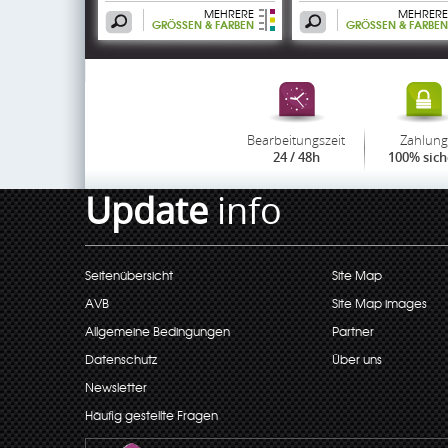
MEHRERE
MEHRERE
GRÖSSEN & FARBEN
GRÖSSEN & FARBEN
Bearbeitungszeit
Zahlung
24 / 48h
100% sich
Update
info
Seitenübersicht
Site Map
AVB
Site Map images
Allgemeine Bedingungen
Partner
Datenschutz
Über uns
Newsletter
Häufig gestellte Fragen