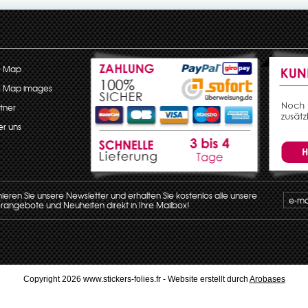
e Map
e Map images
tner
r uns
eren Sie unsere Newsletter und erhalten Sie kostenlos alle unsere
angebote und Neuheiten direkt in Ihre Mailbox!
Copyright 2026 www.stickers-folies.fr - Website erstellt durch
Arobases