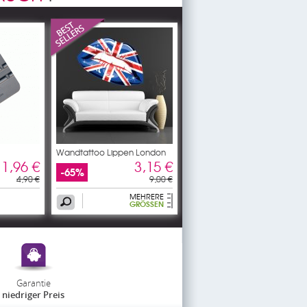
Wandtattoo Lippen London
1,96 €
3,15 €
-65%
4,90 €
9,00 €
MEHRERE
GRÖSSEN
Garantie
niedriger Preis