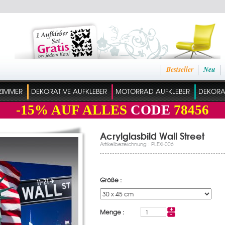
Bestseller
Neu
ZIMMER
DEKORATIVE AUFKLEBER
MOTORRAD AUFKLEBER
DEKORAT
-15%
AUF ALLES
CODE
78456
Acrylglasbild Wall Street
Artikelbezeichnung : PLEXI-006
Größe :
Menge :