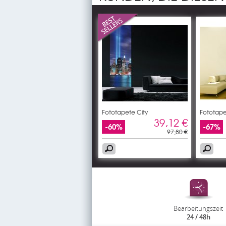
Fototapete City
Fototape
39,12 €
-60%
-67%
97,80 €
Bearbeitungszeit
24 / 48h