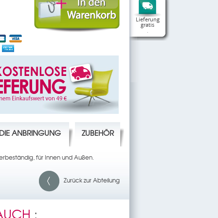
Lieferung
gratis
.
R DIE ANBRINGUNG
ZUBEHÖR
erbeständig, für Innen und Außen.
Zurück zur Abteilung
 AUCH
: