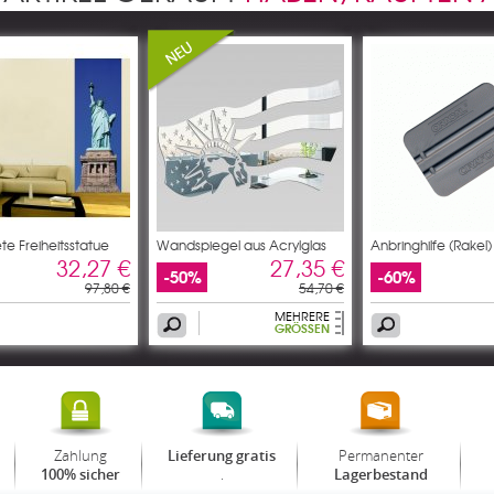
te Freiheitsstatue
Wandspiegel aus Acrylglas
Anbringhilfe (Rakel)
32,27 €
27,35 €
-50%
-60%
97,80 €
54,70 €
MEHRERE
GRÖSSEN
Zahlung
Permanenter
Lieferung gratis
.
100% sicher
Lagerbestand