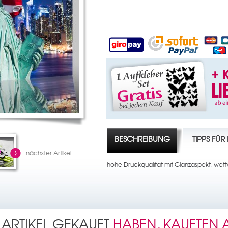
BESCHREIBUNG
TIPPS FÜ
nächster Artikel
hohe Druckqualität mit Glanzaspekt, wett
 ARTIKEL GEKAUFT
HABEN, KAUFTEN