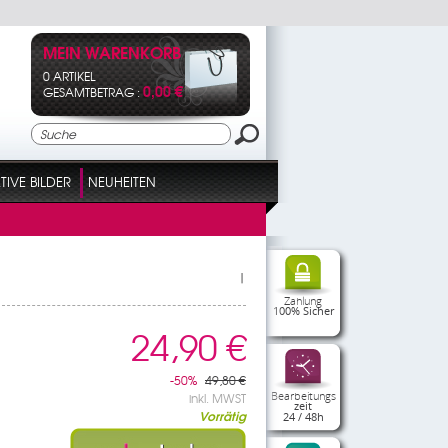
MEIN WARENKORB
0 ARTIKEL
0,00 €
GESAMTBETRAG :
IVE BILDER
NEUHEITEN
|
Zahlung
100% Sicher
24,90 €
-50%
49,80 €
Bearbeitungs
inkl. MWST
zeit
Vorrätig
24 / 48h